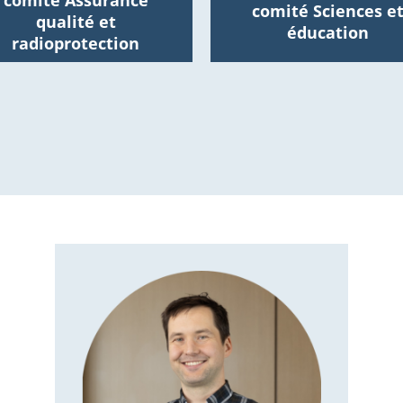
comité Assurance
comité Sciences e
qualité et
éducation
radioprotection